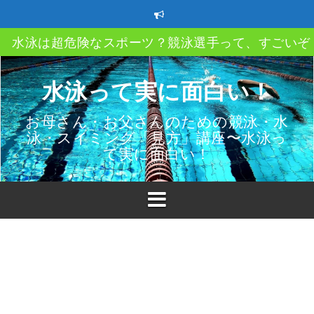
コ
ン
テ
水泳は超危険なスポーツ？競泳選手って、すごいぞ
ン
ツ
クロール、平泳ぎ、バタフライ、背泳ぎ、自分のス
へ
水泳って実に面白い！
イルってどうやって決める？
ス
キ
ストレートアーム？ハイエルボー？ってなあに？
お母さん・お父さんのための競泳・水
ッ
泳・スイミング「見方」講座〜水泳っ
プ
速く泳ぐにはどうしたら良い？教えて〇〇〇
て実に面白い！
スイミングクラブ移籍時の3つのポイント
子供も親も必ず知っておきたい水泳（プール）での
故