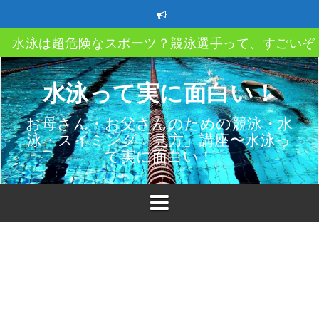
コ
ン
テ
水泳は超危険なスポーツ？競泳選手って、すごいぞ
ン
ツ
クロール、平泳ぎ、バタフライ、背泳ぎ、自分のス
へ
水泳って実に面白い！
イルってどうやって決める？
ス
キ
ストレートアーム？ハイエルボー？ってなあに？
お母さん・お父さんのための競泳・水
ッ
泳・スイミング「見方」講座〜水泳っ
プ
速く泳ぐにはどうしたら良い？教えて〇〇〇
て実に面白い！
スイミングクラブ移籍時の3つのポイント
子供も親も必ず知っておきたい水泳（プール）での
故