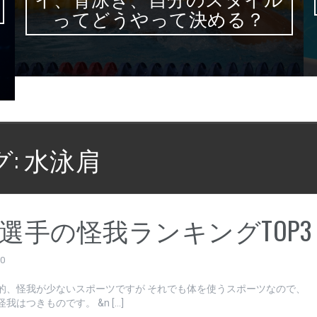
ってどうやって決める？
グ:
水泳肩
選手の怪我ランキングTOP3
30
的、怪我が少ないスポーツですが それでも体を使うスポーツなので、
我はつきものです。 &n […]