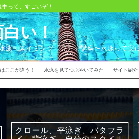
選手って、すごいぞ！
、背泳ぎ、自分のスタイルってどうやって決める？
面白い！
ー？ってなあに？
教えて〇〇〇
水泳・スイミング「見方」講座〜水泳って実
ポイント
水泳（プール）での事故
はここが違う！
水泳を見てつぶやいてみた
サイト紹介
クロール、平泳ぎ、バタフラ
イ、背泳ぎ、自分のスタイル