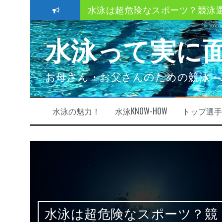
コ
水泳は超危険なスポーツ？競泳
ン
テ
クロール、平泳ぎ、バタフライ
水泳って実に
ン
ツ
ストレートアーム？ハイエルボ
へ
ス
速く泳ぐにはどうしたら良い？
お母さん・お父さんのための競泳・
キ
ッ
スイミングクラブ移籍時の3つの
プ
子供も親も必ず知っておきたい
水泳の魅力！
水泳KNOW-HOW
トップ選手
きた
水泳は超危険なスポーツ？競
故