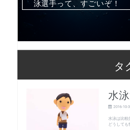
泳選手って、すごいぞ！
タ
水泳
2016-10-
水泳は比較
どうしても怪