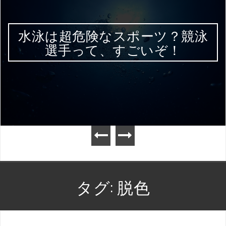
水泳は超危険なスポーツ？競泳
選手って、すごいぞ！
タグ:
脱色