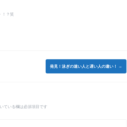
・！？笑
発見！泳ぎの速い人と遅い人の違い！
→
いている欄は必須項目です