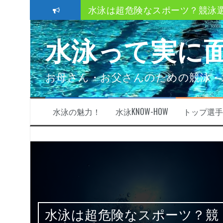
コ
クロール、平泳ぎ、バタフライ
ン
テ
ストレートアーム？ハイエルボ
水泳って実に
ン
ツ
速く泳ぐにはどうしたら良い？
へ
ス
スイミングクラブ移籍時の3つの
お母さん・お父さんのための競泳・
キ
ッ
子供も親も必ず知っておきたい
プ
水泳の魅力！
水泳KNOW-HOW
トップ選手
きた
水泳は超危険なスポーツ？競
故