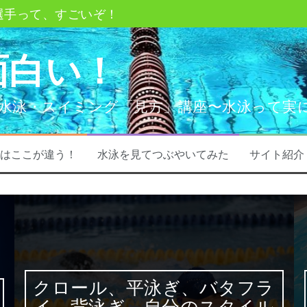
、背泳ぎ、自分のスタイルってどうやって決める？
ー？ってなあに？
面白い！
教えて〇〇〇
ポイント
水泳・スイミング「見方」講座〜水泳って実
水泳（プール）での事故
はここが違う！
水泳を見てつぶやいてみた
サイト紹介
クロール、平泳ぎ、バタフラ
イ、背泳ぎ、自分のスタイル