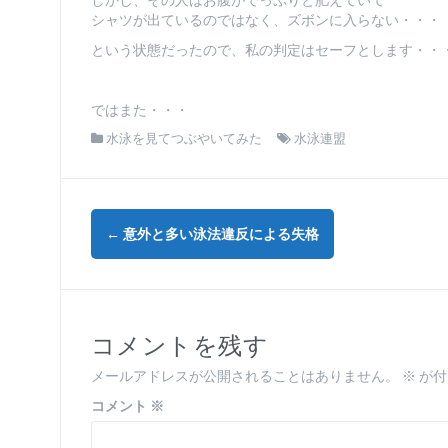
しかし、その人はお腹がでっぷりと肥えていて
シャツが出ているのではなく、ズボンに入らない・・・
という状態だったので、私の判定はセーフとします・・
ではまた・・・
水泳を見てつぶやいてみた
水泳連盟
投
←
意外と多い泳法違反による失格
稿
ナ
ビ
コメントを残す
ゲ
メールアドレスが公開されることはありません。
※
が付
ー
コメント
※