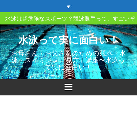
コ
水泳は超危険なスポーツ？競泳選手って、すごいぞ
ン
テ
クロール、平泳ぎ、バタフライ、背泳ぎ、自分のス
ン
イルってどうやって決める？
ツ
へ
水泳って実に面白い！
ストレートアーム？ハイエルボー？ってなあに？
ス
キ
お母さん・お父さんのための競泳・水
速く泳ぐにはどうしたら良い？教えて〇〇〇
ッ
泳・スイミング「見方」講座〜水泳っ
プ
スイミングクラブ移籍時の3つのポイント
て実に面白い！
子供も親も必ず知っておきたい水泳（プール）での
故