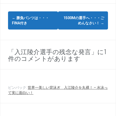
投
←
勝負パンツは・・・
1500Mの選手へ・・・ご
稿
FINA付き
めんなさい！
→
ナ
ビ
ゲ
「入江陵介選手の残念な発言」に1
件のコメントがあります
ー
シ
ョ
ン
ピンバック:
世界一美しい背泳ぎ 入江陵介を丸裸！ – 水泳っ
て実に面白い！