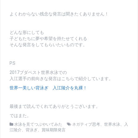
よくわからない残念な発言は聞きたくありません！
どんな形にしても
子どもたちに夢や希望を持たせてくれる
そんな発言をしてもらいたいものです。
P.S
2017ブダペスト世界水泳での
入江選手の前向きな発言はこちらで紹介しています。
世界一美しい背泳ぎ 入江陵介を丸裸！
最後まで読んでくれてありがとうございます。
ではまた。
水泳を見てつぶやいてみた
ネガティブ思考
、
世界水泳
、
入
江陵介
、
背泳ぎ
、
賞味期限発言