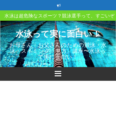
コ
ン
テ
クロール、平泳ぎ、バタフライ、背泳ぎ、自分のス
ン
イルってどうやって決める？
ツ
へ
ストレートアーム？ハイエルボー？ってなあに？
水泳って実に面白い！
ス
キ
速く泳ぐにはどうしたら良い？教えて〇〇〇
お母さん・お父さんのための競泳・水
ッ
泳・スイミング「見方」講座〜水泳っ
プ
スイミングクラブ移籍時の3つのポイント
て実に面白い！
子供も親も必ず知っておきたい水泳（プール）での
故