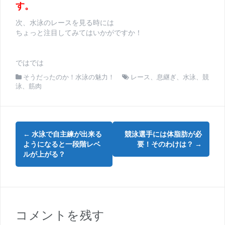
す。
次、水泳のレースを見る時には
ちょっと注目してみてはいかがですか！
ではでは
そうだったのか！水泳の魅力！
レース
、
息継ぎ
、
水泳
、
競
泳
、
筋肉
投
←
水泳で自主練が出来る
競泳選手には体脂肪が必
稿
ようになると一段階レベ
要！そのわけは？
→
ルが上がる？
ナ
ビ
ゲ
コメントを残す
ー