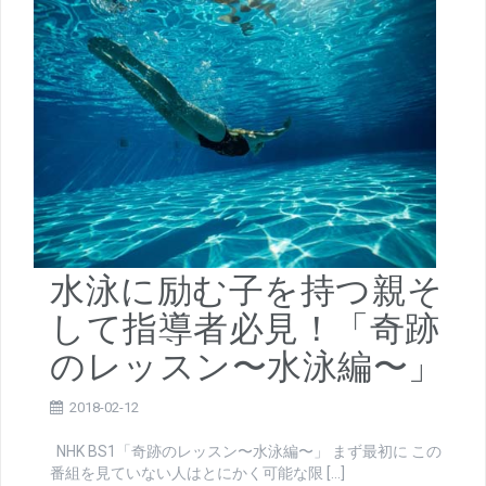
水泳に励む子を持つ親そ
して指導者必見！「奇跡
のレッスン〜水泳編〜」
2018-02-12
NHK BS1「奇跡のレッスン〜水泳編〜」 まず最初に この
番組を見ていない人はとにかく可能な限 […]