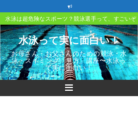
コ
ン
テ
水泳は超危険なスポーツ？競泳選手って、すごいぞ
ン
ツ
クロール、平泳ぎ、バタフライ、背泳ぎ、自分のス
へ
水泳って実に面白い！
イルってどうやって決める？
ス
キ
ストレートアーム？ハイエルボー？ってなあに？
お母さん・お父さんのための競泳・水
ッ
泳・スイミング「見方」講座〜水泳っ
プ
速く泳ぐにはどうしたら良い？教えて〇〇〇
て実に面白い！
スイミングクラブ移籍時の3つのポイント
子供も親も必ず知っておきたい水泳（プール）での
故