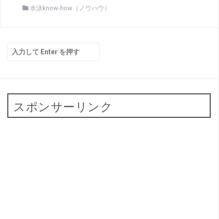
水泳know-how（ノウハウ）
検
索:
スポンサーリンク