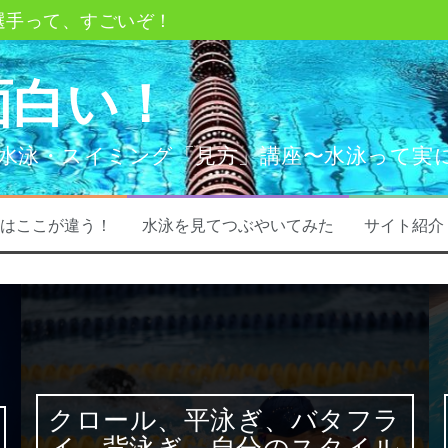
選手って、すごいぞ！
、背泳ぎ、自分のスタイルってどうやって決める？
面白い！
ー？ってなあに？
教えて〇〇〇
水泳・スイミング「見方」講座〜水泳って実
ポイント
水泳（プール）での事故
はここが違う！
水泳を見てつぶやいてみた
サイト紹介
クロール、平泳ぎ、バタフラ
イ、背泳ぎ、自分のスタイル