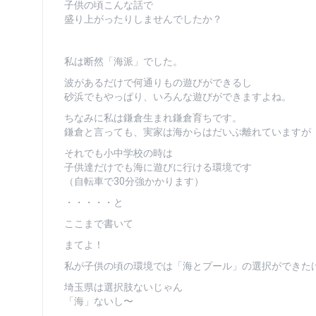
子供の頃こんな話で
盛り上がったりしませんでしたか？
私は断然「海派」でした。
波があるだけで何通りもの遊びができるし
砂浜でもやっぱり、いろんな遊びができますよね。
ちなみに私は鎌倉生まれ鎌倉育ちです。
鎌倉と言っても、実家は海からはだいぶ離れていますが
それでも小中学校の時は
子供達だけでも海に遊びに行ける環境です
（自転車で30分強かかります）
・・・・・と
ここまで書いて
まてよ！
私が子供の頃の環境では「海とプール」の選択ができた
埼玉県は選択肢ないじゃん
「海」ないし〜