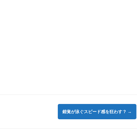
錯覚が泳ぐスピード感を狂わす？
→