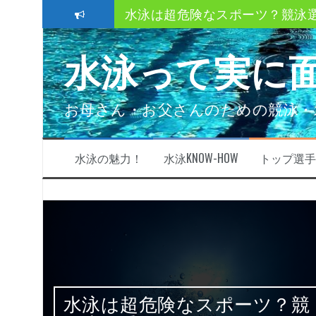
水泳は超危険なスポーツ？競泳
コ
ン
クロール、平泳ぎ、バタフライ
テ
水泳って実に
ン
ストレートアーム？ハイエルボ
ツ
へ
速く泳ぐにはどうしたら良い？
ス
お母さん・お父さんのための競泳・
キ
スイミングクラブ移籍時の3つの
ッ
プ
子供も親も必ず知っておきたい
水泳の魅力！
水泳KNOW-HOW
トップ選手
きた
水泳は超危険なスポーツ？競
故