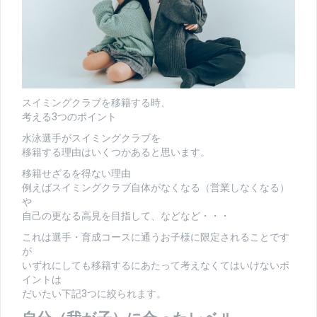
スイミングクラブを移籍する時、
考える3つのポイント
水泳選手がスイミングクラブを
移籍する理由はいくつかあると思います。
移籍せざるを得ない理由
例えばスイミングクラブ自体がなくなる（営業しなくなる）
や
自己の更なる高見を目指して、などなど・・・
これは選手・育成コースに通うお子様に限定されることです
が
いずれにしても移籍するにあたって考えなくてはいけないポ
イントは
だいたい下記3つに絞られます。