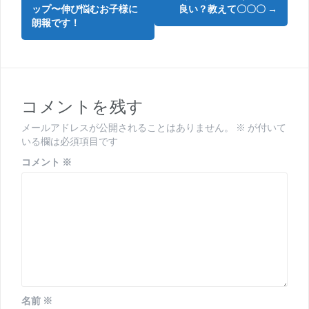
稿
ップ〜伸び悩むお子様に
良い？教えて〇〇〇
→
朗報です！
ナ
ビ
ゲ
コメントを残す
ー
シ
メールアドレスが公開されることはありません。
※
が付いて
いる欄は必須項目です
ョ
コメント
※
ン
名前
※