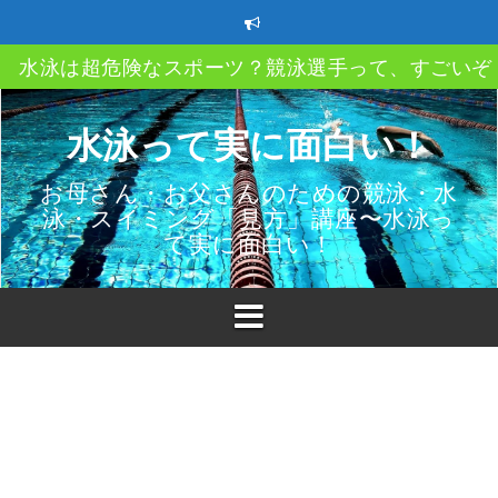
コ
ン
テ
水泳は超危険なスポーツ？競泳選手って、すごいぞ
ン
ツ
クロール、平泳ぎ、バタフライ、背泳ぎ、自分のス
へ
水泳って実に面白い！
イルってどうやって決める？
ス
キ
ストレートアーム？ハイエルボー？ってなあに？
お母さん・お父さんのための競泳・水
ッ
泳・スイミング「見方」講座〜水泳っ
プ
速く泳ぐにはどうしたら良い？教えて〇〇〇
て実に面白い！
スイミングクラブ移籍時の3つのポイント
子供も親も必ず知っておきたい水泳（プール）での
故