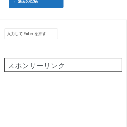
←
過去の投稿
稿
ナ
ビ
検
ゲ
索:
ー
シ
スポンサーリンク
ョ
ン