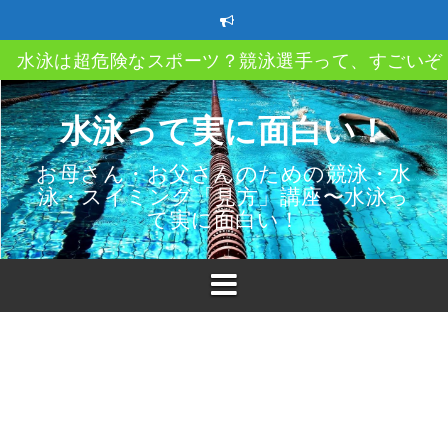
コ
ン
テ
水泳は超危険なスポーツ？競泳選手って、すごいぞ
ン
ツ
クロール、平泳ぎ、バタフライ、背泳ぎ、自分のス
へ
イルってどうやって決める？
水泳って実に面白い！
ス
ストレートアーム？ハイエルボー？ってなあに？
キ
お母さん・お父さんのための競泳・水
ッ
泳・スイミング「見方」講座〜水泳っ
速く泳ぐにはどうしたら良い？教えて〇〇〇
プ
て実に面白い！
スイミングクラブ移籍時の3つのポイント
子供も親も必ず知っておきたい水泳（プール）での
故