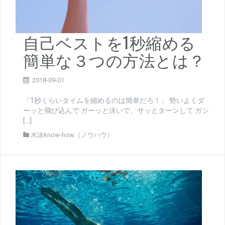
自己ベストを1秒縮める
簡単な３つの方法とは？
2018-09-01
「1秒くらいタイムを縮めるのは簡単だろ！」 勢いよくダ
ーッと飛び込んで ガーッと泳いで、サッとターンして ガシ
[…]
水泳know-how（ノウハウ）