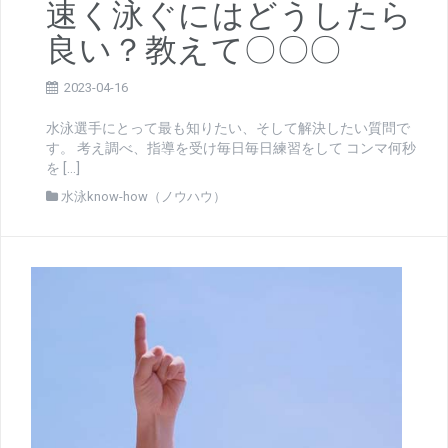
速く泳ぐにはどうしたら
良い？教えて〇〇〇
2023-04-16
水泳選手にとって最も知りたい、そして解決したい質問で
す。 考え調べ、指導を受け毎日毎日練習をして コンマ何秒
を […]
水泳know-how（ノウハウ）