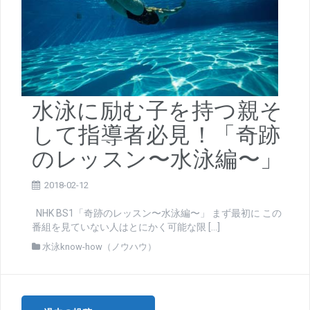
水泳に励む子を持つ親そ
して指導者必見！「奇跡
のレッスン〜水泳編〜」
2018-02-12
NHK BS1「奇跡のレッスン〜水泳編〜」 まず最初に この
番組を見ていない人はとにかく可能な限 […]
水泳know-how（ノウハウ）
投